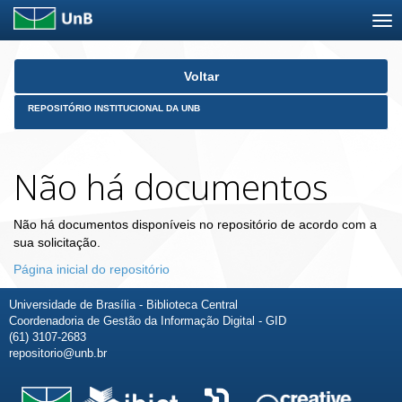
Skip
Voltar
navigation
REPOSITÓRIO INSTITUCIONAL DA UNB
Não há documentos
Não há documentos disponíveis no repositório de acordo com a
sua solicitação.
Página inicial do repositório
Universidade de Brasília - Biblioteca Central
Coordenadoria de Gestão da Informação Digital - GID
(61) 3107-2683
repositorio@unb.br