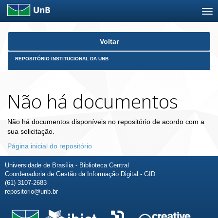
Skip
Voltar
navigation
REPOSITÓRIO INSTITUCIONAL DA UNB
Não há documentos
Não há documentos disponíveis no repositório de acordo com a
sua solicitação.
Página inicial do repositório
Universidade de Brasília - Biblioteca Central
Coordenadoria de Gestão da Informação Digital - GID
(61) 3107-2683
repositorio@unb.br