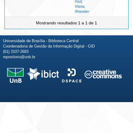
Vaz
;
Viana,
Rhander
Mostrando resultados 1 a 1 de 1
Universidade de Brasília - Biblioteca Central
Coordenadoria de Gestão da Informação Digital - GID
(61) 3107-2683
repositorio@unb.br
Fale conosco
Sobre