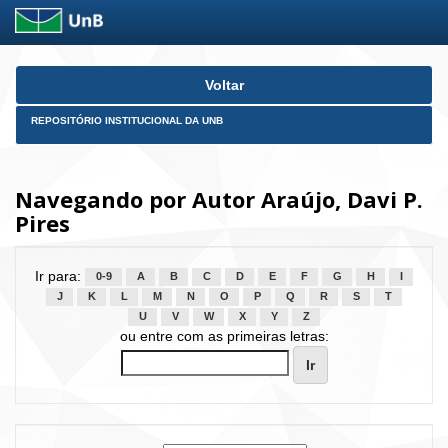
Skip
Voltar
navigation
REPOSITÓRIO INSTITUCIONAL DA UNB
Navegando por Autor Araújo, Davi P.
Pires
Ir para:
0-9
A
B
C
D
E
F
G
H
I
J
K
L
M
N
O
P
Q
R
S
T
U
V
W
X
Y
Z
ou entre com as primeiras letras: