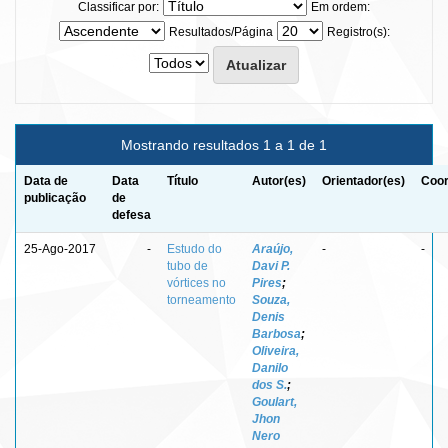
Classificar por:
Em ordem:
Resultados/Página
Registro(s):
Mostrando resultados 1 a 1 de 1
Data de
Data
Título
Autor(es)
Orientador(es)
Coor
publicação
de
defesa
25-Ago-2017
-
Estudo do
Araújo,
-
-
tubo de
Davi P.
vórtices no
Pires
;
torneamento
Souza,
Denis
Barbosa
;
Oliveira,
Danilo
dos S.
;
Goulart,
Jhon
Nero