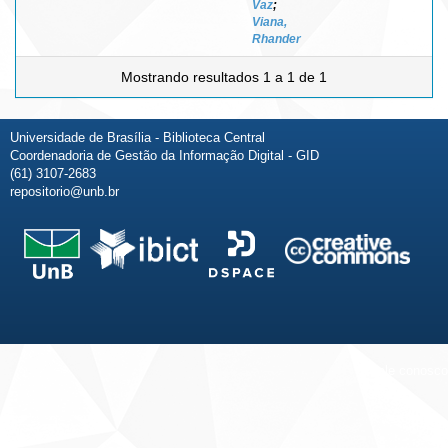
Vaz
;
Viana,
Rhander
Mostrando resultados 1 a 1 de 1
Universidade de Brasília - Biblioteca Central
Coordenadoria de Gestão da Informação Digital - GID
(61) 3107-2683
repositorio@unb.br
Fale conosco
Sobre