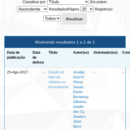
Classificar por:
Em ordem:
Resultados/Página
Registro(s):
Mostrando resultados 1 a 1 de 1
Data de
Data
Título
Autor(es)
Orientador(es)
Coor
publicação
de
defesa
25-Ago-2017
-
Estudo do
Araújo,
-
-
tubo de
Davi P.
vórtices no
Pires
;
torneamento
Souza,
Denis
Barbosa
;
Oliveira,
Danilo
dos S.
;
Goulart,
Jhon
Nero