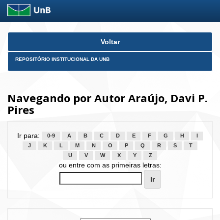
Skip
Voltar
navigation
REPOSITÓRIO INSTITUCIONAL DA UNB
Navegando por Autor Araújo, Davi P.
Pires
Ir para:
0-9
A
B
C
D
E
F
G
H
I
J
K
L
M
N
O
P
Q
R
S
T
U
V
W
X
Y
Z
ou entre com as primeiras letras: