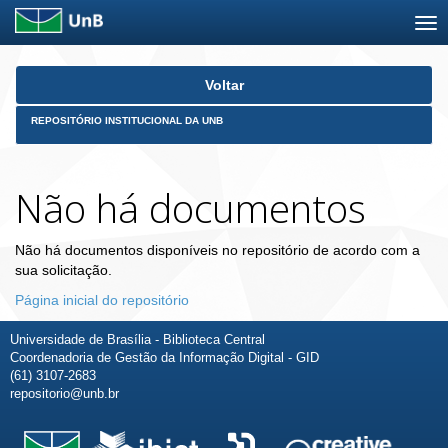
Skip
Voltar
navigation
REPOSITÓRIO INSTITUCIONAL DA UNB
Não há documentos
Não há documentos disponíveis no repositório de acordo com a
sua solicitação.
Página inicial do repositório
Universidade de Brasília - Biblioteca Central
Coordenadoria de Gestão da Informação Digital - GID
(61) 3107-2683
repositorio@unb.br