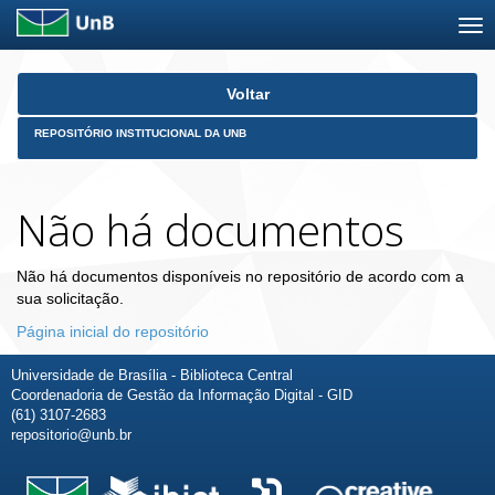
Skip
Voltar
navigation
REPOSITÓRIO INSTITUCIONAL DA UNB
Não há documentos
Não há documentos disponíveis no repositório de acordo com a
sua solicitação.
Página inicial do repositório
Universidade de Brasília - Biblioteca Central
Coordenadoria de Gestão da Informação Digital - GID
(61) 3107-2683
repositorio@unb.br