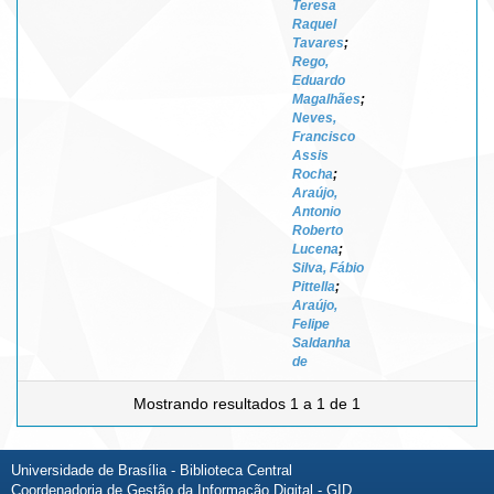
Teresa
Raquel
Tavares
;
Rego,
Eduardo
Magalhães
;
Neves,
Francisco
Assis
Rocha
;
Araújo,
Antonio
Roberto
Lucena
;
Silva, Fábio
Pittella
;
Araújo,
Felipe
Saldanha
de
Mostrando resultados 1 a 1 de 1
Universidade de Brasília - Biblioteca Central
Coordenadoria de Gestão da Informação Digital - GID