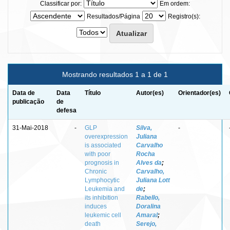
Classificar por:
Em ordem:
Resultados/Página
Registro(s):
Mostrando resultados 1 a 1 de 1
Data de
Data
Título
Autor(es)
Orientador(es)
publicação
de
defesa
31-Mai-2018
-
GLP
Silva,
-
overexpression
Juliana
is associated
Carvalho
with poor
Rocha
prognosis in
Alves da
;
Chronic
Carvalho,
Lymphocytic
Juliana Lott
Leukemia and
de
;
its inhibition
Rabello,
induces
Doralina
leukemic cell
Amaral
;
death
Serejo,