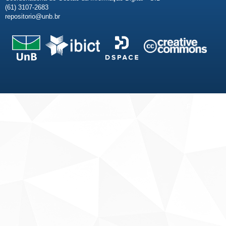
(61) 3107-2683
repositorio@unb.br
Fale conosco
Sobre