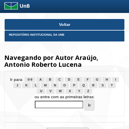
Skip
Voltar
navigation
REPOSITÓRIO INSTITUCIONAL DA UNB
Navegando por Autor Araújo,
Antonio Roberto Lucena
Ir para:
0-9
A
B
C
D
E
F
G
H
I
J
K
L
M
N
O
P
Q
R
S
T
U
V
W
X
Y
Z
ou entre com as primeiras letras: