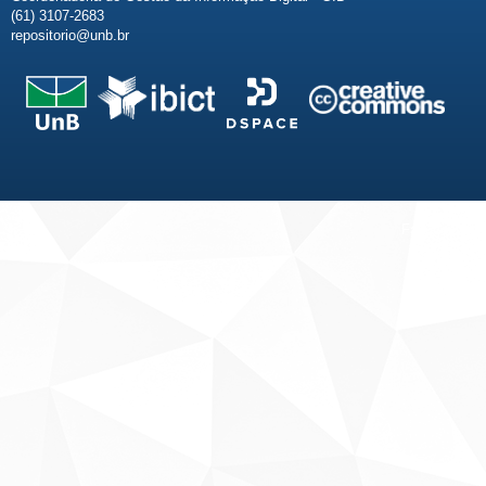
(61) 3107-2683
repositorio@unb.br
Fale conosco
Sobre