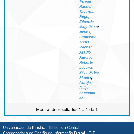
Teresa
Raquel
Tavares
;
Rego,
Eduardo
Magalhães
;
Neves,
Francisco
Assis
Rocha
;
Araújo,
Antonio
Roberto
Lucena
;
Silva, Fábio
Pittella
;
Araújo,
Felipe
Saldanha
de
Mostrando resultados 1 a 1 de 1
Universidade de Brasília - Biblioteca Central
Coordenadoria de Gestão da Informação Digital - GID