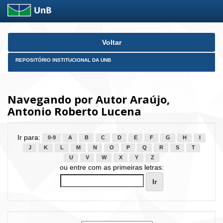
Skip
Voltar
navigation
REPOSITÓRIO INSTITUCIONAL DA UNB
Navegando por Autor Araújo,
Antonio Roberto Lucena
Ir para:
0-9
A
B
C
D
E
F
G
H
I
J
K
L
M
N
O
P
Q
R
S
T
U
V
W
X
Y
Z
ou entre com as primeiras letras: