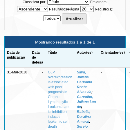
Classificar por:
Em ordem:
Resultados/Página
Registro(s):
Mostrando resultados 1 a 1 de 1
Data de
Data
Título
Autor(es)
Orientador(es)
publicação
de
defesa
31-Mai-2018
-
GLP
Silva,
-
overexpression
Juliana
is associated
Carvalho
with poor
Rocha
prognosis in
Alves da
;
Chronic
Carvalho,
Lymphocytic
Juliana Lott
Leukemia and
de
;
its inhibition
Rabello,
induces
Doralina
leukemic cell
Amaral
;
death
Serejo,