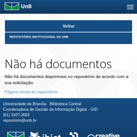
Skip
Voltar
navigation
REPOSITÓRIO INSTITUCIONAL DA UNB
Não há documentos
Não há documentos disponíveis no repositório de acordo com a
sua solicitação.
Página inicial do repositório
Universidade de Brasília - Biblioteca Central
Coordenadoria de Gestão da Informação Digital - GID
(61) 3107-2683
repositorio@unb.br