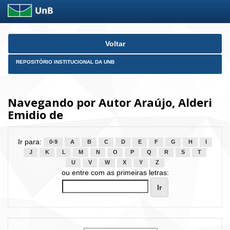
Skip
Voltar
navigation
REPOSITÓRIO INSTITUCIONAL DA UNB
Navegando por Autor Araújo, Alderi
Emidio de
Ir para:
0-9
A
B
C
D
E
F
G
H
I
J
K
L
M
N
O
P
Q
R
S
T
U
V
W
X
Y
Z
ou entre com as primeiras letras: