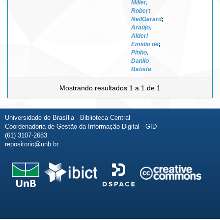
Miller,
Robert
NeilGerard
;
Araújo,
Alderi
Emidio de
;
Pinho,
Danilo
Batista
Mostrando resultados 1 a 1 de 1
Universidade de Brasília - Biblioteca Central
Coordenadoria de Gestão da Informação Digital - GID
(61) 3107-2683
repositorio@unb.br