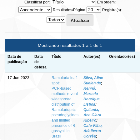
Classificar por:
Em ordem:
Resultados/Página
Registro(s):
Mostrando resultados 1 a 1 de 1
Data de
Data
Título
Autor(es)
Orientador(es)
publicação
de
defesa
17-Jun-2023
-
Ramularia leaf
Silva, Aline
-
spot:
Suelen da
;
PCR‑based
Rennó,
methods reveal
Marcelo
widespread
Henrique
distribution of
Lisboa
;
Ramulariopsis
Quitania,
pseudoglycines
Ana Clara
and limited
Ribeiro
;
presence of R.
Café‑Filho,
gossypii in
Adalberto
Brazil
Corrêa
;