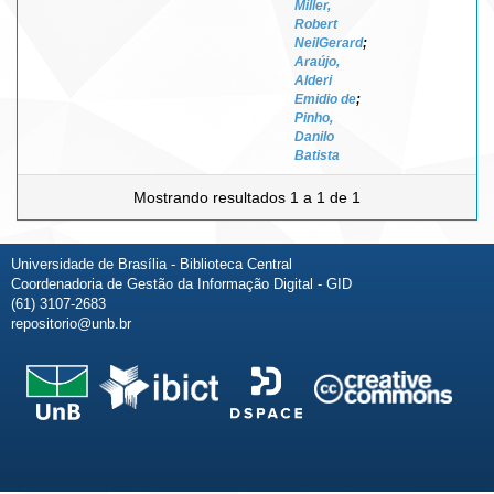
Miller,
Robert
NeilGerard
;
Araújo,
Alderi
Emidio de
;
Pinho,
Danilo
Batista
Mostrando resultados 1 a 1 de 1
Universidade de Brasília - Biblioteca Central
Coordenadoria de Gestão da Informação Digital - GID
(61) 3107-2683
repositorio@unb.br