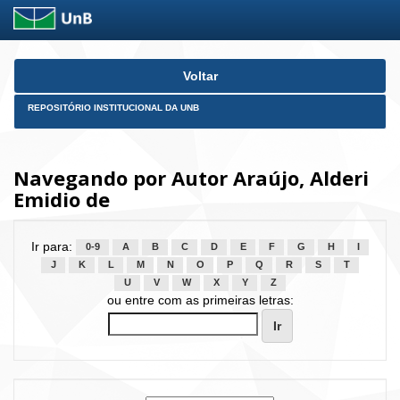
Skip
Voltar
navigation
REPOSITÓRIO INSTITUCIONAL DA UNB
Navegando por Autor Araújo, Alderi
Emidio de
Ir para:
0-9
A
B
C
D
E
F
G
H
I
J
K
L
M
N
O
P
Q
R
S
T
U
V
W
X
Y
Z
ou entre com as primeiras letras: