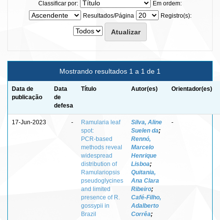
Classificar por:
Em ordem:
Resultados/Página
Registro(s):
Mostrando resultados 1 a 1 de 1
Data de
Data
Título
Autor(es)
Orientador(es)
publicação
de
defesa
17-Jun-2023
-
Ramularia leaf
Silva, Aline
-
spot:
Suelen da
;
PCR‑based
Rennó,
methods reveal
Marcelo
widespread
Henrique
distribution of
Lisboa
;
Ramulariopsis
Quitania,
pseudoglycines
Ana Clara
and limited
Ribeiro
;
presence of R.
Café‑Filho,
gossypii in
Adalberto
Brazil
Corrêa
;