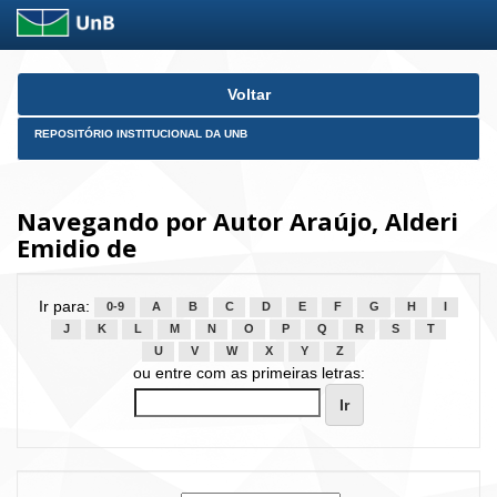
Skip
Voltar
navigation
REPOSITÓRIO INSTITUCIONAL DA UNB
Navegando por Autor Araújo, Alderi
Emidio de
Ir para:
0-9
A
B
C
D
E
F
G
H
I
J
K
L
M
N
O
P
Q
R
S
T
U
V
W
X
Y
Z
ou entre com as primeiras letras: