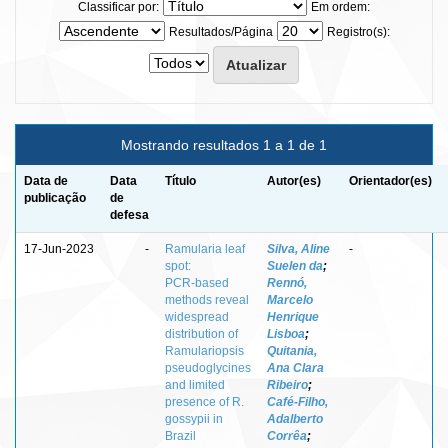
Classificar por:
Em ordem:
Resultados/Página
Registro(s):
Mostrando resultados 1 a 1 de 1
Data de
Data
Título
Autor(es)
Orientador(es)
publicação
de
defesa
17-Jun-2023
-
Ramularia leaf
Silva, Aline
-
spot:
Suelen da
;
PCR‑based
Rennó,
methods reveal
Marcelo
widespread
Henrique
distribution of
Lisboa
;
Ramulariopsis
Quitania,
pseudoglycines
Ana Clara
and limited
Ribeiro
;
presence of R.
Café‑Filho,
gossypii in
Adalberto
Brazil
Corrêa
;