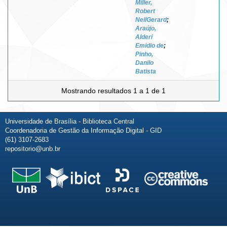
Miller,
Robert
NeilGerard
;
Araújo,
Alderi
Emidio de
;
Pinho,
Danilo
Batista
Mostrando resultados 1 a 1 de 1
Universidade de Brasília - Biblioteca Central
Coordenadoria de Gestão da Informação Digital - GID
(61) 3107-2683
repositorio@unb.br