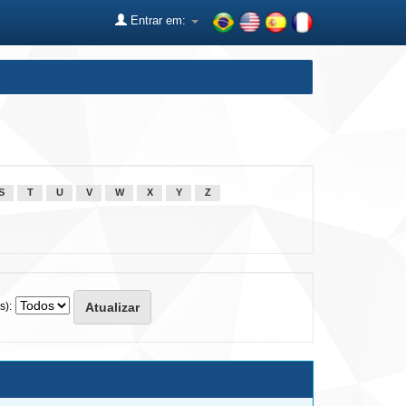
Entrar em:
S
T
U
V
W
X
Y
Z
s):