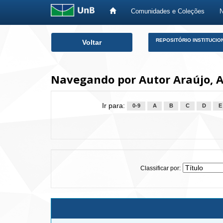
Comunidades e Coleções
Skip
REPOSITÓRIO INSTITUCIO
Voltar
navigation
Navegando por Autor Araújo, A
Ir para:
0-9
A
B
C
D
E
Classificar por: