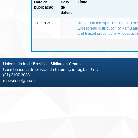
Data de
Data
Título
publicação
de
defesa
17-Jun-2023
-
Ramularia leaf spot: PCR‑based me
widespread distribution of Ramular
and limited presence of R. gossypii i
Universidade de Brasília - Biblioteca Central
Coordenadoria de Gestão da Informação Digital - GID
(61) 3107-2683
repositorio@unb.br