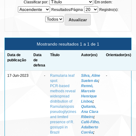
Classificar por:
Em ordem:
Resultados/Página
Registro(s):
Mostrando resultados 1 a 1 de 1
Data de
Data
Título
Autor(es)
Orientador(es)
publicação
de
defesa
17-Jun-2023
-
Ramularia leaf
Silva, Aline
-
spot:
Suelen da
;
PCR‑based
Rennó,
methods reveal
Marcelo
widespread
Henrique
distribution of
Lisboa
;
Ramulariopsis
Quitania,
pseudoglycines
Ana Clara
and limited
Ribeiro
;
presence of R.
Café‑Filho,
gossypii in
Adalberto
Brazil
Corrêa
;