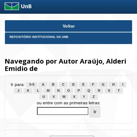
Skip
Voltar
navigation
REPOSITÓRIO INSTITUCIONAL DA UNB
Navegando por Autor Araújo, Alderi
Emidio de
Ir para:
0-9
A
B
C
D
E
F
G
H
I
J
K
L
M
N
O
P
Q
R
S
T
U
V
W
X
Y
Z
ou entre com as primeiras letras: