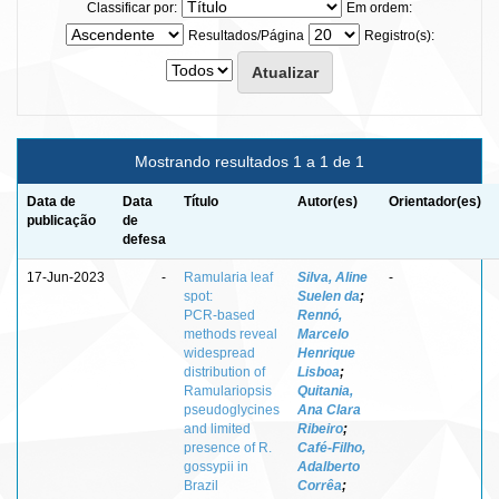
Classificar por:
Em ordem:
Resultados/Página
Registro(s):
Mostrando resultados 1 a 1 de 1
Data de
Data
Título
Autor(es)
Orientador(es)
publicação
de
defesa
17-Jun-2023
-
Ramularia leaf
Silva, Aline
-
spot:
Suelen da
;
PCR‑based
Rennó,
methods reveal
Marcelo
widespread
Henrique
distribution of
Lisboa
;
Ramulariopsis
Quitania,
pseudoglycines
Ana Clara
and limited
Ribeiro
;
presence of R.
Café‑Filho,
gossypii in
Adalberto
Brazil
Corrêa
;