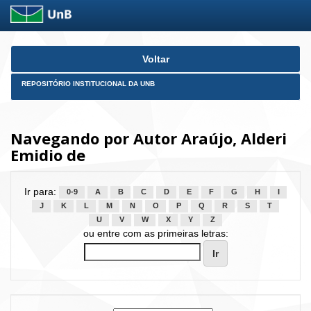
Skip
Voltar
navigation
REPOSITÓRIO INSTITUCIONAL DA UNB
Navegando por Autor Araújo, Alderi
Emidio de
Ir para:
0-9
A
B
C
D
E
F
G
H
I
J
K
L
M
N
O
P
Q
R
S
T
U
V
W
X
Y
Z
ou entre com as primeiras letras: