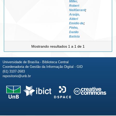
Miller,
Robert
NeilGerard
;
Araújo,
Alderi
Emidio de
;
Pinho,
Danilo
Batista
Mostrando resultados 1 a 1 de 1
Universidade de Brasília - Biblioteca Central
Coordenadoria de Gestão da Informação Digital - GID
(61) 3107-2683
repositorio@unb.br