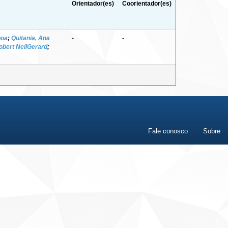
Orientador(es)
Coorientador(es)
boa
;
Quitania, Ana
-
-
Robert NeilGerard
;
Fale conosco
Sobre