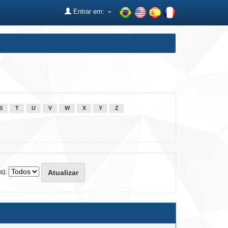
Entrar em:
S
T
U
V
W
X
Y
Z
s):