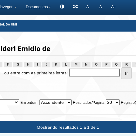
Navegar
Documentos
A-
A
A+
NAL DA UNB
lderi Emidio de
F
G
H
I
J
K
L
M
N
O
P
Q
R
ou entre com as primeiras letras:
Em ordem:
Resultados/Página
Registro(
Mostrando resultados 1 a 1 de 1