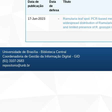
Data de
Data
Título
publicação
de
defesa
17-Jun-2023
-
Ramularia leaf spot: PCR‑based me
widespread distribution of Ramular
and limited presence of R. gossypii i
Universidade de Brasília - Biblioteca Central
Coordenadoria de Gestão da Informação Digital - GID
(61) 3107-2683
repositorio@unb.br