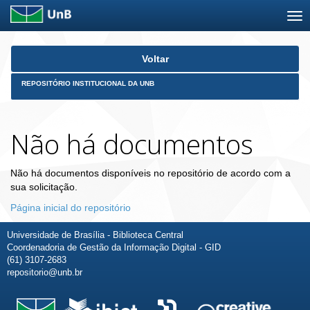
Skip
Voltar
navigation
REPOSITÓRIO INSTITUCIONAL DA UNB
Não há documentos
Não há documentos disponíveis no repositório de acordo com a
sua solicitação.
Página inicial do repositório
Universidade de Brasília - Biblioteca Central
Coordenadoria de Gestão da Informação Digital - GID
(61) 3107-2683
repositorio@unb.br