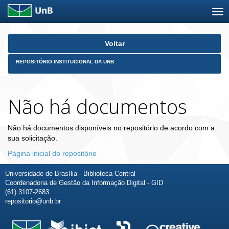
Skip
Voltar
navigation
REPOSITÓRIO INSTITUCIONAL DA UNB
Não há documentos
Não há documentos disponíveis no repositório de acordo com a
sua solicitação.
Página inicial do repositório
Universidade de Brasília - Biblioteca Central
Coordenadoria de Gestão da Informação Digital - GID
(61) 3107-2683
repositorio@unb.br