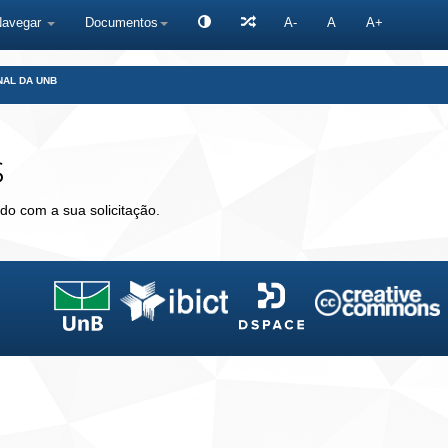
Navegar
Documentos
A-
A
A+
NAL DA UNB
s
do com a sua solicitação.