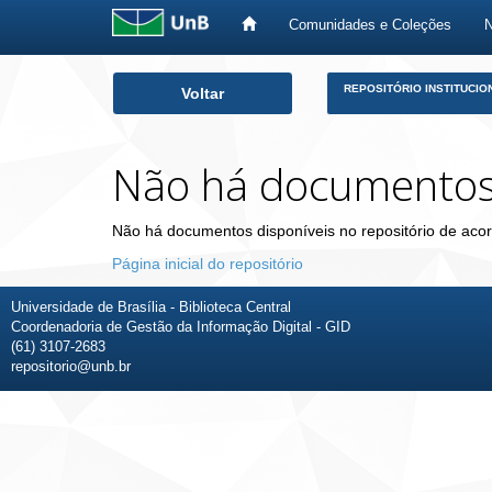
Comunidades e Coleções
Skip
REPOSITÓRIO INSTITUCIO
Voltar
navigation
Não há documento
Não há documentos disponíveis no repositório de acor
Página inicial do repositório
Universidade de Brasília - Biblioteca Central
Coordenadoria de Gestão da Informação Digital - GID
(61) 3107-2683
repositorio@unb.br