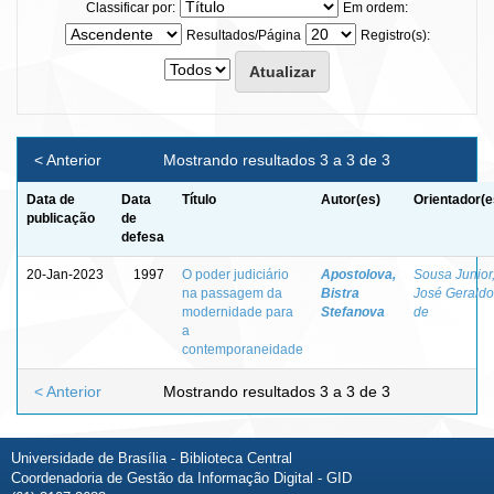
Classificar por:
Em ordem:
Resultados/Página
Registro(s):
< Anterior
Mostrando resultados 3 a 3 de 3
Data de
Data
Título
Autor(es)
Orientador(e
publicação
de
defesa
20-Jan-2023
1997
O poder judiciário
Apostolova,
Sousa Junior
na passagem da
Bistra
José Geraldo
modernidade para
Stefanova
de
a
contemporaneidade
< Anterior
Mostrando resultados 3 a 3 de 3
Universidade de Brasília - Biblioteca Central
Coordenadoria de Gestão da Informação Digital - GID