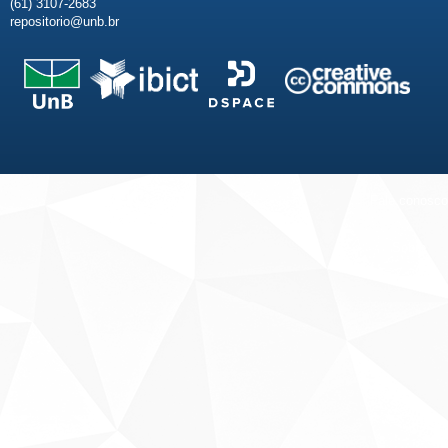
(61) 3107-2683
repositorio@unb.br
Fale conosco
Sobre