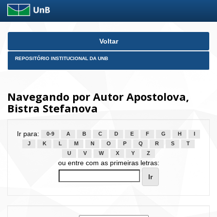
Skip
Voltar
navigation
REPOSITÓRIO INSTITUCIONAL DA UNB
Navegando por Autor Apostolova,
Bistra Stefanova
Ir para:
0-9
A
B
C
D
E
F
G
H
I
J
K
L
M
N
O
P
Q
R
S
T
U
V
W
X
Y
Z
ou entre com as primeiras letras: