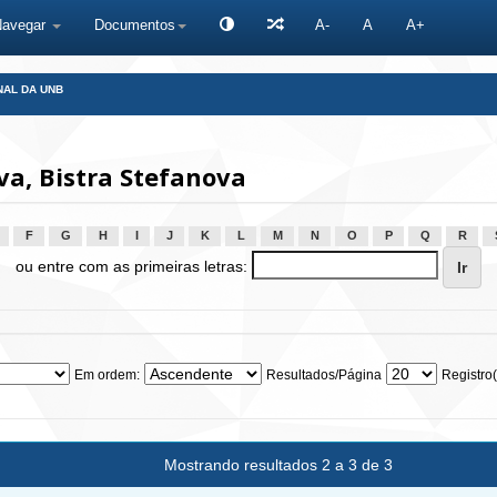
Navegar
Documentos
A-
A
A+
NAL DA UNB
a, Bistra Stefanova
F
G
H
I
J
K
L
M
N
O
P
Q
R
ou entre com as primeiras letras:
Em ordem:
Resultados/Página
Registro(
Mostrando resultados 2 a 3 de 3