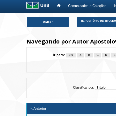
Comunidades e Coleções
Skip
REPOSITÓRIO INSTITUCIO
Voltar
navigation
Navegando por Autor Apostolov
Ir para:
0-9
A
B
C
D
E
Classificar por:
< Anterior