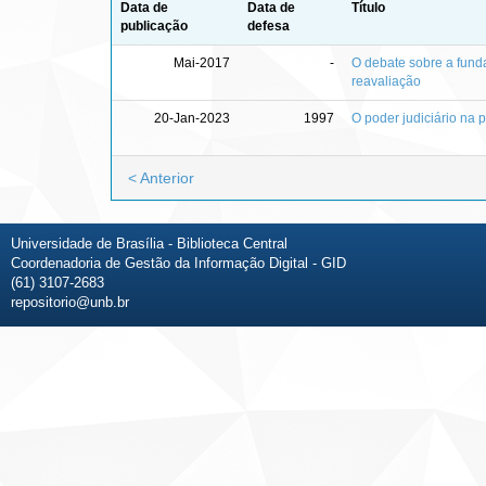
Data de
Data de
Título
publicação
defesa
Mai-2017
-
O debate sobre a funda
reavaliação
20-Jan-2023
1997
O poder judiciário n
< Anterior
Universidade de Brasília - Biblioteca Central
Coordenadoria de Gestão da Informação Digital - GID
(61) 3107-2683
repositorio@unb.br