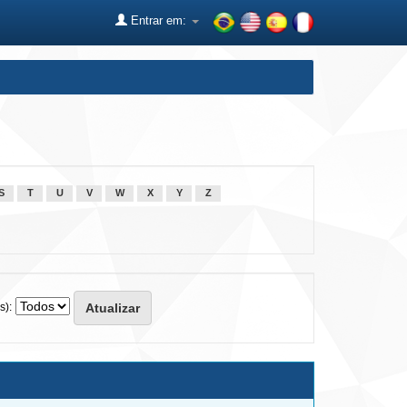
Entrar em:
S
T
U
V
W
X
Y
Z
s):