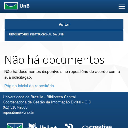
Skip
Voltar
navigation
REPOSITÓRIO INSTITUCIONAL DA UNB
Não há documentos
Não há documentos disponíveis no repositório de acordo com a
sua solicitação.
Página inicial do repositório
Universidade de Brasília - Biblioteca Central
Coordenadoria de Gestão da Informação Digital - GID
(61) 3107-2683
repositorio@unb.br