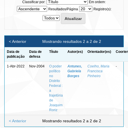
Classificar por:
Em ordem:
Resultados/Página
Registro(s):
< Anterior
Mostrando resultados 2 a 2 de 2
Data de
Data de
Título
Autor(es)
Orientador(es)
Coorien
publicação
defesa
1-Abr-2022
Nov-2004
O poder
Antunes,
Coelho, Maria
-
político
Gabriela
Francisca
no
Borges
Pinheiro
Distrito
Federal :
a
trajetória
de
Joaquim
Roriz
< Anterior
Mostrando resultados 2 a 2 de 2