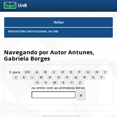
Skip
Voltar
navigation
REPOSITÓRIO INSTITUCIONAL DA UNB
Navegando por Autor Antunes,
Gabriela Borges
Ir para:
0-9
A
B
C
D
E
F
G
H
I
J
K
L
M
N
O
P
Q
R
S
T
U
V
W
X
Y
Z
ou entre com as primeiras letras: