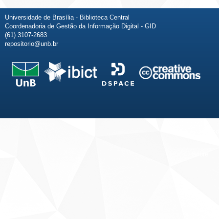
Universidade de Brasília - Biblioteca Central
Coordenadoria de Gestão da Informação Digital - GID
(61) 3107-2683
repositorio@unb.br
Fale conosco
Sobre