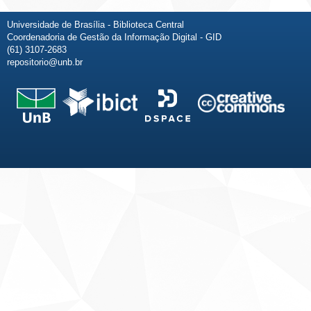
Universidade de Brasília - Biblioteca Central
Coordenadoria de Gestão da Informação Digital - GID
(61) 3107-2683
repositorio@unb.br
Fale conosco
Sobre