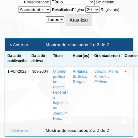
Classificar por:
Em ordem:
Resultados/Página
Registro(s):
< Anterior
Mostrando resultados 2 a 2 de 2
Data de
Data de
Título
Autor(es)
Orientador(es)
Coorien
publicação
defesa
1-Abr-2022
Nov-2004
O poder
Antunes,
Coelho, Maria
-
político
Gabriela
Francisca
no
Borges
Pinheiro
Distrito
Federal :
a
trajetória
de
Joaquim
Roriz
< Anterior
Mostrando resultados 2 a 2 de 2