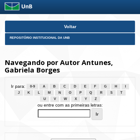
Skip
Voltar
navigation
REPOSITÓRIO INSTITUCIONAL DA UNB
Navegando por Autor Antunes,
Gabriela Borges
Ir para:
0-9
A
B
C
D
E
F
G
H
I
J
K
L
M
N
O
P
Q
R
S
T
U
V
W
X
Y
Z
ou entre com as primeiras letras: