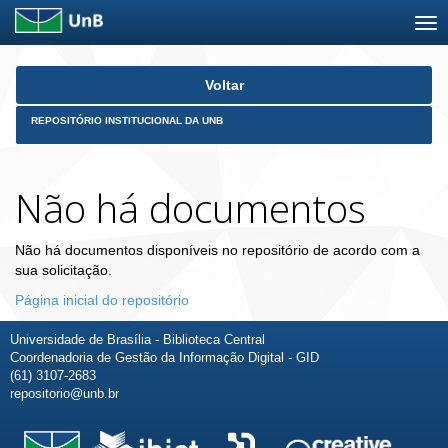
Skip
Voltar
navigation
REPOSITÓRIO INSTITUCIONAL DA UNB
Não há documentos
Não há documentos disponíveis no repositório de acordo com a
sua solicitação.
Página inicial do repositório
Universidade de Brasília - Biblioteca Central
Coordenadoria de Gestão da Informação Digital - GID
(61) 3107-2683
repositorio@unb.br