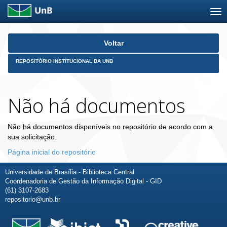
Skip
Voltar
navigation
REPOSITÓRIO INSTITUCIONAL DA UNB
Não há documentos
Não há documentos disponíveis no repositório de acordo com a
sua solicitação.
Página inicial do repositório
Universidade de Brasília - Biblioteca Central
Coordenadoria de Gestão da Informação Digital - GID
(61) 3107-2683
repositorio@unb.br