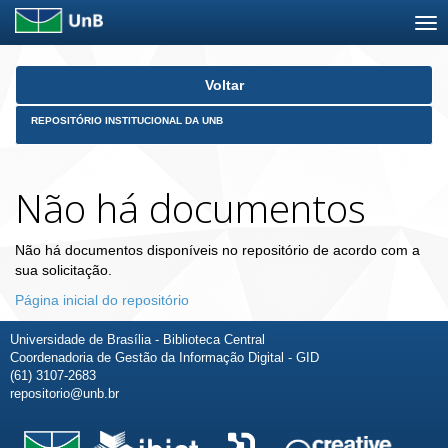
Skip
Voltar
navigation
REPOSITÓRIO INSTITUCIONAL DA UNB
Não há documentos
Não há documentos disponíveis no repositório de acordo com a
sua solicitação.
Página inicial do repositório
Universidade de Brasília - Biblioteca Central
Coordenadoria de Gestão da Informação Digital - GID
(61) 3107-2683
repositorio@unb.br