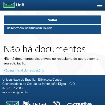
Skip
Voltar
navigation
REPOSITÓRIO INSTITUCIONAL DA UNB
Não há documentos
Não há documentos disponíveis no repositório de acordo com a
sua solicitação.
Página inicial do repositório
Universidade de Brasília - Biblioteca Central
Coordenadoria de Gestão da Informação Digital - GID
(61) 3107-2683
repositorio@unb.br