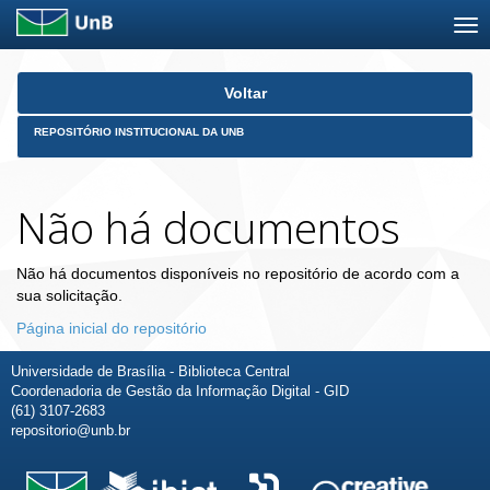
Skip
Voltar
navigation
REPOSITÓRIO INSTITUCIONAL DA UNB
Não há documentos
Não há documentos disponíveis no repositório de acordo com a
sua solicitação.
Página inicial do repositório
Universidade de Brasília - Biblioteca Central
Coordenadoria de Gestão da Informação Digital - GID
(61) 3107-2683
repositorio@unb.br