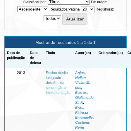
Classificar por:
Em ordem:
Resultados/Página
Registro(s):
Mostrando resultados 1 a 1 de 1
Data de
Data
Título
Autor(es)
Orientador(es)
C
publicação
de
defesa
2013
-
Ensino médio
Anjos,
-
-
integrado :
Hellen
desafios da
Vivian M.
concepção à
dos
;
implementação
Barros,
Giuliana de
Sá F.
;
Brito,
Patrícia
Emanuelle
;
Castioni,
Remi