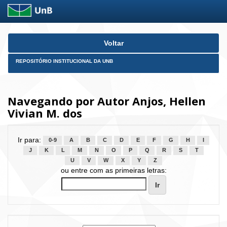
Skip
Voltar
navigation
REPOSITÓRIO INSTITUCIONAL DA UNB
Navegando por Autor Anjos, Hellen
Vivian M. dos
Ir para:
0-9
A
B
C
D
E
F
G
H
I
J
K
L
M
N
O
P
Q
R
S
T
U
V
W
X
Y
Z
ou entre com as primeiras letras: