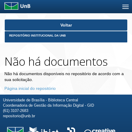
Skip
Voltar
navigation
REPOSITÓRIO INSTITUCIONAL DA UNB
Não há documentos
Não há documentos disponíveis no repositório de acordo com a
sua solicitação.
Página inicial do repositório
Universidade de Brasília - Biblioteca Central
Coordenadoria de Gestão da Informação Digital - GID
(61) 3107-2683
repositorio@unb.br