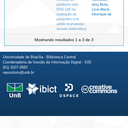
pósitrons com
dos
;
Mota,
FDG-18F na
Licia Maria
avaliação de
Henrique da
pacientes com
artrite reumatoide :
revisão sistemática
Mostrando resultados 1 a 3 de 3
Universidade de Brasília - Biblioteca Central
Coordenadoria de Gestão da Informação Digital - GID
(61) 3107-2683
repositorio@unb.br
Fale conosco