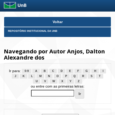
Skip
Voltar
navigation
REPOSITÓRIO INSTITUCIONAL DA UNB
Navegando por Autor Anjos, Dalton
Alexandre dos
Ir para:
0-9
A
B
C
D
E
F
G
H
I
J
K
L
M
N
O
P
Q
R
S
T
U
V
W
X
Y
Z
ou entre com as primeiras letras: