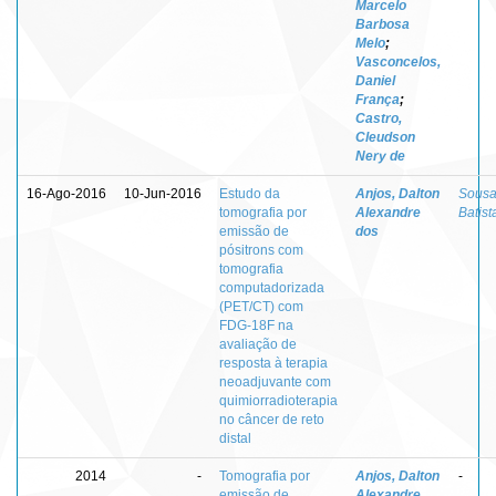
Marcelo
Barbosa
Melo
;
Vasconcelos,
Daniel
França
;
Castro,
Cleudson
Nery de
16-Ago-2016
10-Jun-2016
Estudo da
Anjos, Dalton
Sousa
tomografia por
Alexandre
Batist
emissão de
dos
pósitrons com
tomografia
computadorizada
(PET/CT) com
FDG-18F na
avaliação de
resposta à terapia
neoadjuvante com
quimiorradioterapia
no câncer de reto
distal
2014
-
Tomografia por
Anjos, Dalton
-
emissão de
Alexandre