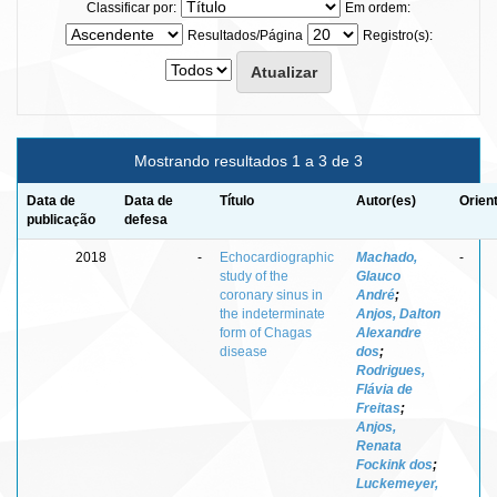
Classificar por:
Em ordem:
Resultados/Página
Registro(s):
Mostrando resultados 1 a 3 de 3
Data de
Data de
Título
Autor(es)
Orien
publicação
defesa
2018
-
Echocardiographic
Machado,
-
study of the
Glauco
coronary sinus in
André
;
the indeterminate
Anjos, Dalton
form of Chagas
Alexandre
disease
dos
;
Rodrigues,
Flávia de
Freitas
;
Anjos,
Renata
Fockink dos
;
Luckemeyer,