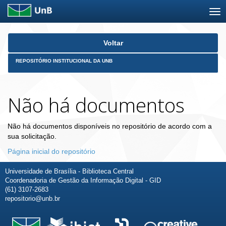
Skip
Voltar
navigation
REPOSITÓRIO INSTITUCIONAL DA UNB
Não há documentos
Não há documentos disponíveis no repositório de acordo com a
sua solicitação.
Página inicial do repositório
Universidade de Brasília - Biblioteca Central
Coordenadoria de Gestão da Informação Digital - GID
(61) 3107-2683
repositorio@unb.br