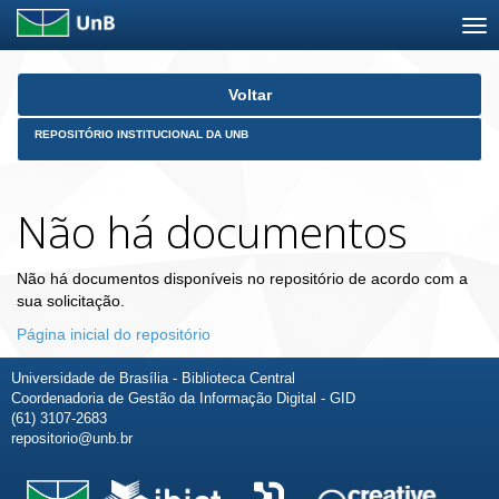
Skip
Voltar
navigation
REPOSITÓRIO INSTITUCIONAL DA UNB
Não há documentos
Não há documentos disponíveis no repositório de acordo com a
sua solicitação.
Página inicial do repositório
Universidade de Brasília - Biblioteca Central
Coordenadoria de Gestão da Informação Digital - GID
(61) 3107-2683
repositorio@unb.br