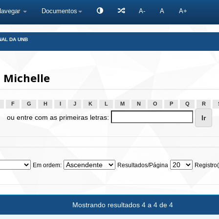
Navegar
Documentos
A-
A
A+
NAL DA UNB
 Michelle
F
G
H
I
J
K
L
M
N
O
P
Q
R
ou entre com as primeiras letras:
Em ordem:
Resultados/Página
Registro(
Mostrando resultados 4 a 4 de 4