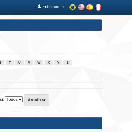
Entrar em:
S
T
U
V
W
X
Y
Z
s):