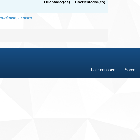
Orientador(es)
Coorientador(es)
Prudêncio
;
Ladeira,
-
-
Fale conosco
Sobre