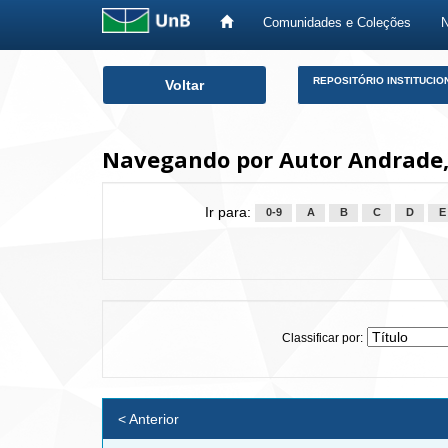
Comunidades e Coleções
Skip
REPOSITÓRIO INSTITUCIO
Voltar
navigation
Navegando por Autor Andrade,
Ir para:
0-9
A
B
C
D
E
Classificar por:
< Anterior