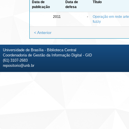
Data de
Data de
Título
publicação
defesa
2011
-
Operação em rede arter
fuzzy
< Anterior
Universidade de Brasília - Biblioteca Central
Coordenadoria de Gestão da Informação Digital - GID
(61) 3107-2683
repositorio@unb.br