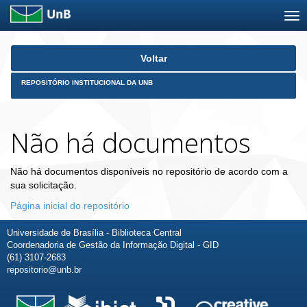
Skip
Voltar
navigation
REPOSITÓRIO INSTITUCIONAL DA UNB
Não há documentos
Não há documentos disponíveis no repositório de acordo com a
sua solicitação.
Página inicial do repositório
Universidade de Brasília - Biblioteca Central
Coordenadoria de Gestão da Informação Digital - GID
(61) 3107-2683
repositorio@unb.br