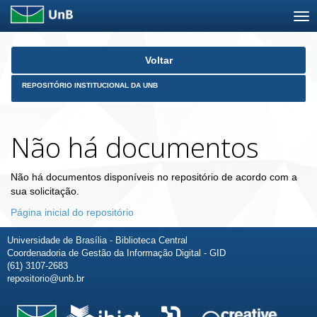
Skip
Voltar
navigation
REPOSITÓRIO INSTITUCIONAL DA UNB
Não há documentos
Não há documentos disponíveis no repositório de acordo com a
sua solicitação.
Página inicial do repositório
Universidade de Brasília - Biblioteca Central
Coordenadoria de Gestão da Informação Digital - GID
(61) 3107-2683
repositorio@unb.br