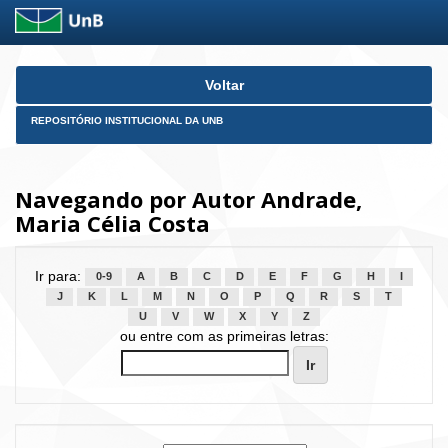
Skip
Voltar
navigation
REPOSITÓRIO INSTITUCIONAL DA UNB
Navegando por Autor Andrade,
Maria Célia Costa
Ir para:
0-9
A
B
C
D
E
F
G
H
I
J
K
L
M
N
O
P
Q
R
S
T
U
V
W
X
Y
Z
ou entre com as primeiras letras: