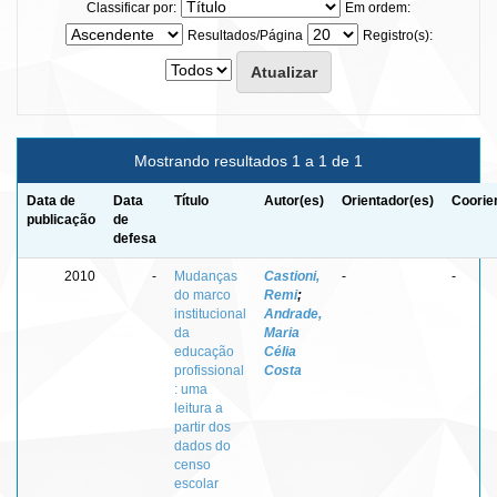
Classificar por:
Em ordem:
Resultados/Página
Registro(s):
Mostrando resultados 1 a 1 de 1
Data de
Data
Título
Autor(es)
Orientador(es)
Coorie
publicação
de
defesa
2010
-
Mudanças
Castioni,
-
-
do marco
Remi
;
institucional
Andrade,
da
Maria
educação
Célia
profissional
Costa
: uma
leitura a
partir dos
dados do
censo
escolar