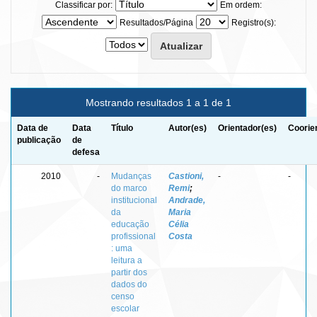
Classificar por:
Em ordem:
Resultados/Página
Registro(s):
Mostrando resultados 1 a 1 de 1
Data de
Data
Título
Autor(es)
Orientador(es)
Coorie
publicação
de
defesa
2010
-
Mudanças
Castioni,
-
-
do marco
Remi
;
institucional
Andrade,
da
Maria
educação
Célia
profissional
Costa
: uma
leitura a
partir dos
dados do
censo
escolar