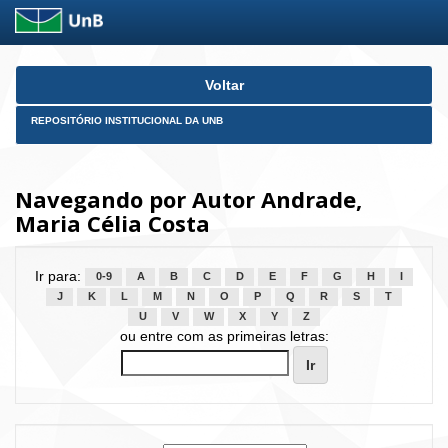
Skip
Voltar
navigation
REPOSITÓRIO INSTITUCIONAL DA UNB
Navegando por Autor Andrade,
Maria Célia Costa
Ir para:
0-9
A
B
C
D
E
F
G
H
I
J
K
L
M
N
O
P
Q
R
S
T
U
V
W
X
Y
Z
ou entre com as primeiras letras: