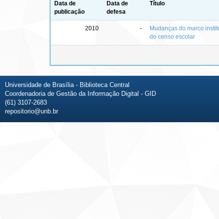
Data de
Data de
Título
publicação
defesa
2010
-
Mudanças do marco institu
do censo escolar
Universidade de Brasília - Biblioteca Central
Coordenadoria de Gestão da Informação Digital - GID
(61) 3107-2683
repositorio@unb.br