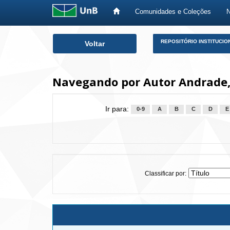
Comunidades e Coleções
Skip
REPOSITÓRIO INSTITUCIO
Voltar
navigation
Navegando por Autor Andrade, 
Ir para:
0-9
A
B
C
D
E
Classificar por: