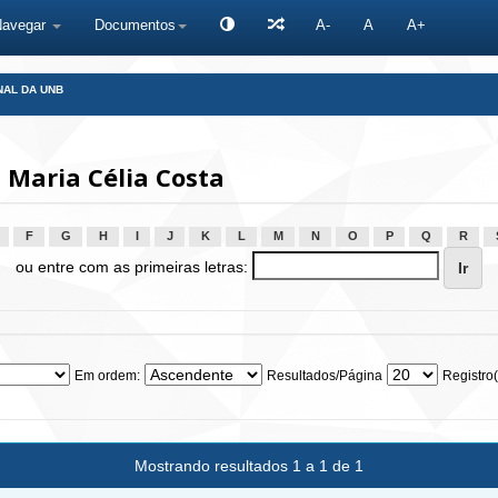
Navegar
Documentos
A-
A
A+
NAL DA UNB
Maria Célia Costa
F
G
H
I
J
K
L
M
N
O
P
Q
R
ou entre com as primeiras letras:
Em ordem:
Resultados/Página
Registro(
Mostrando resultados 1 a 1 de 1