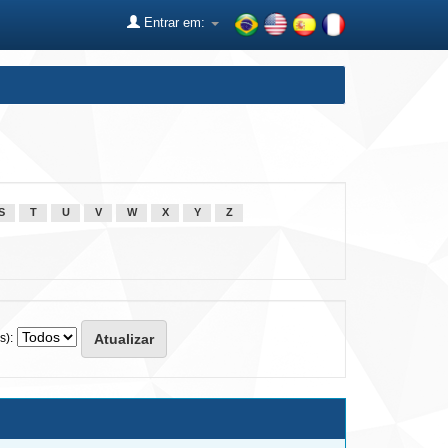
Entrar em:
S
T
U
V
W
X
Y
Z
s):