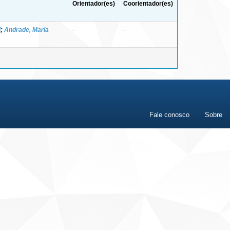
Orientador(es)
Coorientador(es)
i
;
Andrade, Maria
-
-
Fale conosco
Sobre