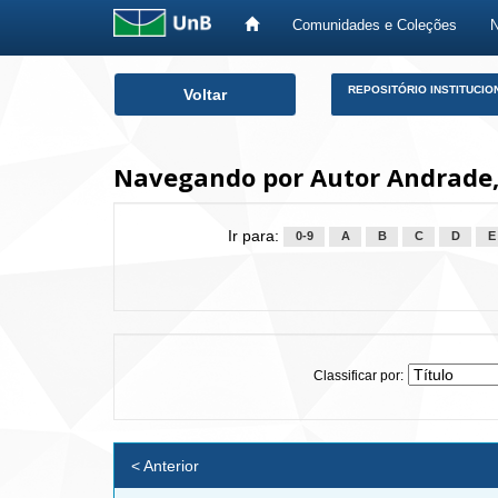
Comunidades e Coleções
Skip
REPOSITÓRIO INSTITUCIO
Voltar
navigation
Navegando por Autor Andrade,
Ir para:
0-9
A
B
C
D
E
Classificar por:
< Anterior