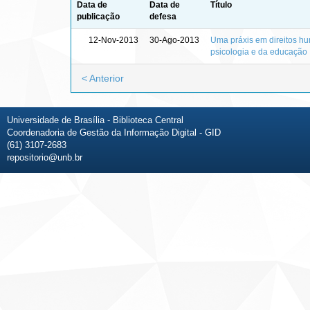
Data de
Data de
Título
publicação
defesa
12-Nov-2013
30-Ago-2013
Uma práxis em direitos hu
psicologia e da educação
< Anterior
Universidade de Brasília - Biblioteca Central
Coordenadoria de Gestão da Informação Digital - GID
(61) 3107-2683
repositorio@unb.br