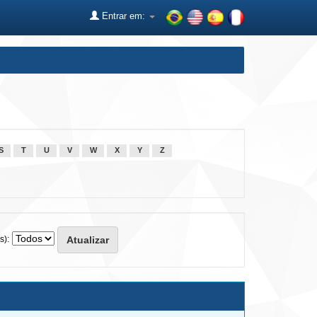
Entrar em:
S
T
U
V
W
X
Y
Z
s):