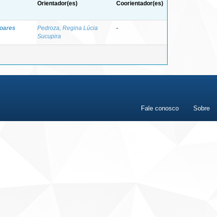
Orientador(es)
Coorientador(es)
Soares
Pedroza, Regina Lúcia
-
Sucupira
Fale conosco
Sobre