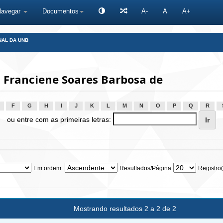
Navegar
Documentos
A-
A
A+
NAL DA UNB
 Franciene Soares Barbosa de
F
G
H
I
J
K
L
M
N
O
P
Q
R
ou entre com as primeiras letras:
Em ordem:
Resultados/Página
Registro(
Mostrando resultados 2 a 2 de 2