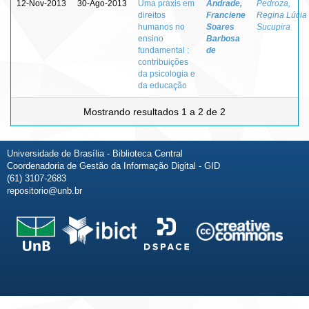
12-Nov-2013
30-Ago-2013
Uma práxis em
Andrade,
Pedroza,
direitos
Franciene
Regina Lúcia
humanos no
Soares
Sucupira
ensino
Barbosa
fundamental :
de
contribuições
da psicologia e
da educação
Mostrando resultados 1 a 2 de 2
Universidade de Brasília - Biblioteca Central
Coordenadoria de Gestão da Informação Digital - GID
(61) 3107-2683
repositorio@unb.br