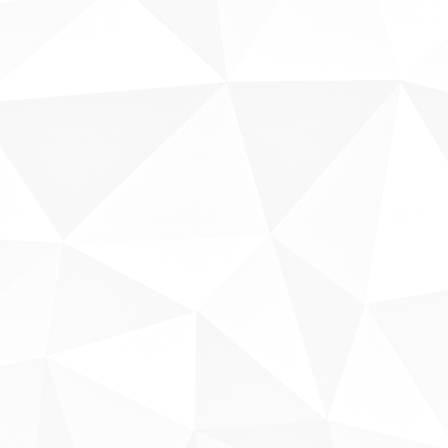
Fale conosco
Sobre