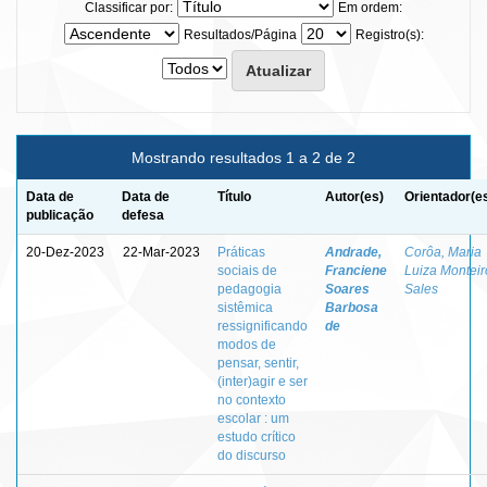
Classificar por:
Em ordem:
Resultados/Página
Registro(s):
Mostrando resultados 1 a 2 de 2
Data de
Data de
Título
Autor(es)
Orientador(e
publicação
defesa
20-Dez-2023
22-Mar-2023
Práticas
Andrade,
Corôa, Maria
sociais de
Franciene
Luiza Monteir
pedagogia
Soares
Sales
sistêmica
Barbosa
ressignificando
de
modos de
pensar, sentir,
(inter)agir e ser
no contexto
escolar : um
estudo crítico
do discurso