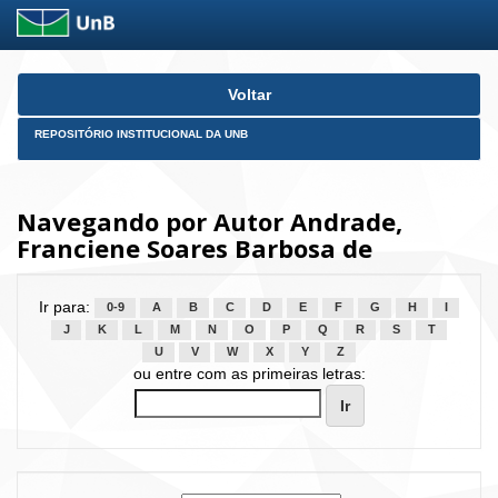
Skip
Voltar
navigation
REPOSITÓRIO INSTITUCIONAL DA UNB
Navegando por Autor Andrade,
Franciene Soares Barbosa de
Ir para:
0-9
A
B
C
D
E
F
G
H
I
J
K
L
M
N
O
P
Q
R
S
T
U
V
W
X
Y
Z
ou entre com as primeiras letras: