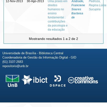
12-Nov-2013
30-Ago-2013
Uma práxis em
Andrade,
Pedroza,
direitos
Franciene
Regina Lúcia
humanos no
Soares
Sucupira
ensino
Barbosa
fundamental :
de
contribuições
da psicologia e
da educação
Mostrando resultados 1 a 2 de 2
Universidade de Brasília - Biblioteca Central
Coordenadoria de Gestão da Informação Digital - GID
(61) 3107-2683
repositorio@unb.br