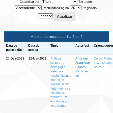
Classificar por:
Em ordem:
Resultados/Página
Registro(s):
Mostrando resultados 1 a 2 de 2
Data de
Data de
Título
Autor(es)
Orientador(e
publicação
defesa
20-Dez-2023
22-Mar-2023
Práticas
Andrade,
Corôa, Maria
sociais de
Franciene
Luiza Monteir
pedagogia
Soares
Sales
sistêmica
Barbosa
ressignificando
de
modos de
pensar, sentir,
(inter)agir e ser
no contexto
escolar : um
estudo crítico
do discurso