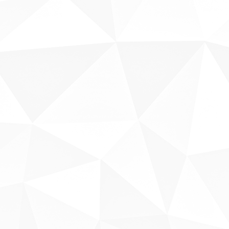
Fale conosco
Sobre