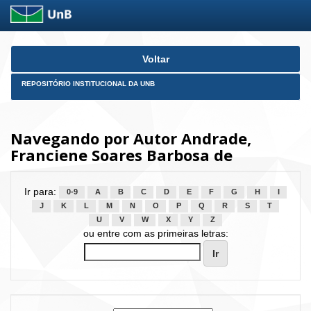
Skip
Voltar
navigation
REPOSITÓRIO INSTITUCIONAL DA UNB
Navegando por Autor Andrade,
Franciene Soares Barbosa de
Ir para:
0-9
A
B
C
D
E
F
G
H
I
J
K
L
M
N
O
P
Q
R
S
T
U
V
W
X
Y
Z
ou entre com as primeiras letras: