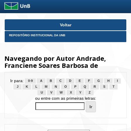
Skip
Voltar
navigation
REPOSITÓRIO INSTITUCIONAL DA UNB
Navegando por Autor Andrade,
Franciene Soares Barbosa de
Ir para:
0-9
A
B
C
D
E
F
G
H
I
J
K
L
M
N
O
P
Q
R
S
T
U
V
W
X
Y
Z
ou entre com as primeiras letras: