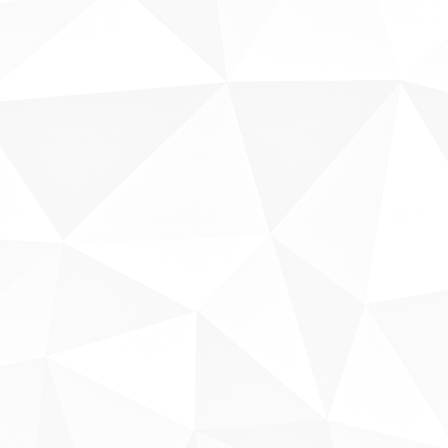
Fale conosco
Sobre