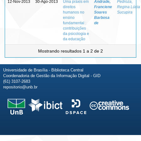
12-Nov-2013
30-Ago-2013
Uma práxis em
Andrade,
Pedroza,
direitos
Franciene
Regina Lúcia
humanos no
Soares
Sucupira
ensino
Barbosa
fundamental :
de
contribuições
da psicologia e
da educação
Mostrando resultados 1 a 2 de 2
Universidade de Brasília - Biblioteca Central
Coordenadoria de Gestão da Informação Digital - GID
(61) 3107-2683
repositorio@unb.br