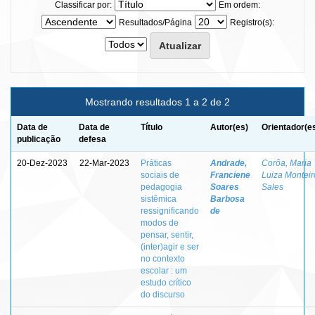
Classificar por:
Em ordem:
Resultados/Página
Registro(s):
Mostrando resultados 1 a 2 de 2
Data de
Data de
Título
Autor(es)
Orientador(e
publicação
defesa
20-Dez-2023
22-Mar-2023
Práticas
Andrade,
Corôa, Maria
sociais de
Franciene
Luiza Monteir
pedagogia
Soares
Sales
sistêmica
Barbosa
ressignificando
de
modos de
pensar, sentir,
(inter)agir e ser
no contexto
escolar : um
estudo crítico
do discurso