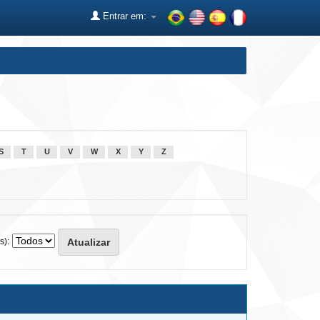
Entrar em:
S
T
U
V
W
X
Y
Z
s):