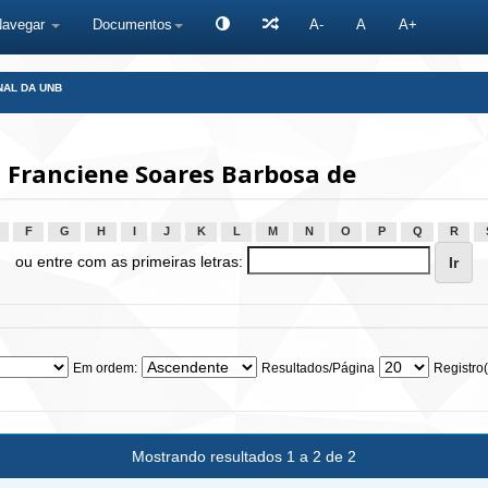
Navegar
Documentos
A-
A
A+
NAL DA UNB
 Franciene Soares Barbosa de
F
G
H
I
J
K
L
M
N
O
P
Q
R
ou entre com as primeiras letras:
Em ordem:
Resultados/Página
Registro(
Mostrando resultados 1 a 2 de 2