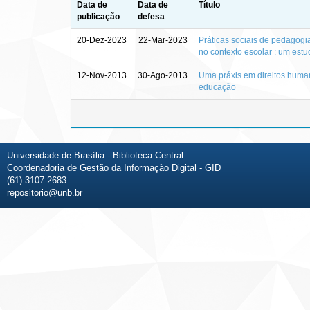
Data de
Data de
Título
publicação
defesa
20-Dez-2023
22-Mar-2023
Práticas sociais de pedagogia 
no contexto escolar : um estud
12-Nov-2013
30-Ago-2013
Uma práxis em direitos human
educação
Universidade de Brasília - Biblioteca Central
Coordenadoria de Gestão da Informação Digital - GID
(61) 3107-2683
repositorio@unb.br