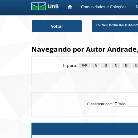
Comunidades e Coleções
Skip
REPOSITÓRIO INSTITUCIO
Voltar
navigation
Navegando por Autor Andrade,
Ir para:
0-9
A
B
C
D
E
Classificar por: