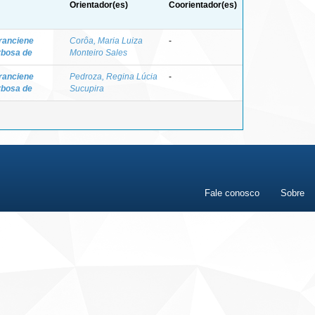
Orientador(es)
Coorientador(es)
ranciene
Corôa, Maria Luiza
-
rbosa de
Monteiro Sales
ranciene
Pedroza, Regina Lúcia
-
rbosa de
Sucupira
Fale conosco
Sobre