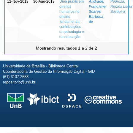
12-Nov-2013
30-Ago-2013
Uma práxis em
Andrade,
Pedroza,
direitos
Franciene
Regina Lúcia
humanos no
Soares
Sucupira
ensino
Barbosa
fundamental :
de
contribuições
da psicologia e
da educação
Mostrando resultados 1 a 2 de 2
Universidade de Brasília - Biblioteca Central
Coordenadoria de Gestão da Informação Digital - GID
(61) 3107-2683
repositorio@unb.br