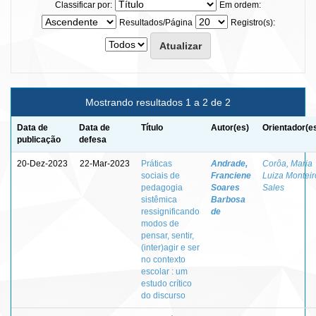
Classificar por:
Em ordem:
Resultados/Página
Registro(s):
Mostrando resultados 1 a 2 de 2
Data de
Data de
Título
Autor(es)
Orientador(e
publicação
defesa
20-Dez-2023
22-Mar-2023
Práticas
Andrade,
Corôa, Maria
sociais de
Franciene
Luiza Monteir
pedagogia
Soares
Sales
sistêmica
Barbosa
ressignificando
de
modos de
pensar, sentir,
(inter)agir e ser
no contexto
escolar : um
estudo crítico
do discurso