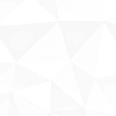
Fale conosco
Sobre