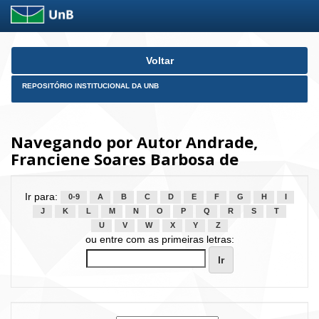
Skip
Voltar
navigation
REPOSITÓRIO INSTITUCIONAL DA UNB
Navegando por Autor Andrade,
Franciene Soares Barbosa de
Ir para:
0-9
A
B
C
D
E
F
G
H
I
J
K
L
M
N
O
P
Q
R
S
T
U
V
W
X
Y
Z
ou entre com as primeiras letras: