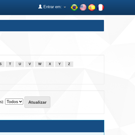
Entrar em:
S
T
U
V
W
X
Y
Z
s):