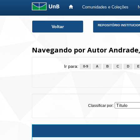
Comunidades e Coleções
Skip
REPOSITÓRIO INSTITUCIO
Voltar
navigation
Navegando por Autor Andrade,
Ir para:
0-9
A
B
C
D
E
Classificar por: