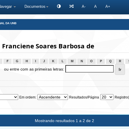
Navegar
Documentos
A-
A
A+
NAL DA UNB
 Franciene Soares Barbosa de
F
G
H
I
J
K
L
M
N
O
P
Q
R
ou entre com as primeiras letras:
Em ordem:
Resultados/Página
Registro(
Mostrando resultados 1 a 2 de 2