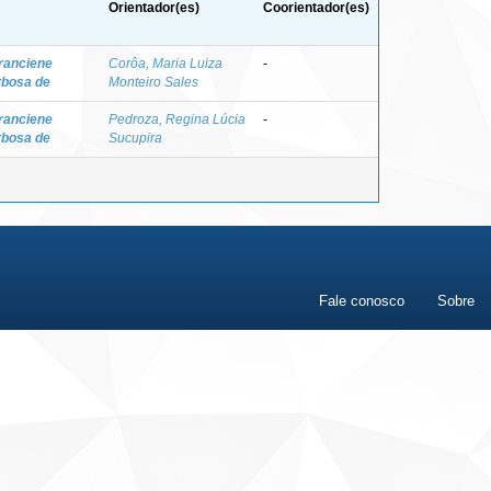
Orientador(es)
Coorientador(es)
ranciene
Corôa, Maria Luiza
-
rbosa de
Monteiro Sales
ranciene
Pedroza, Regina Lúcia
-
rbosa de
Sucupira
Fale conosco
Sobre