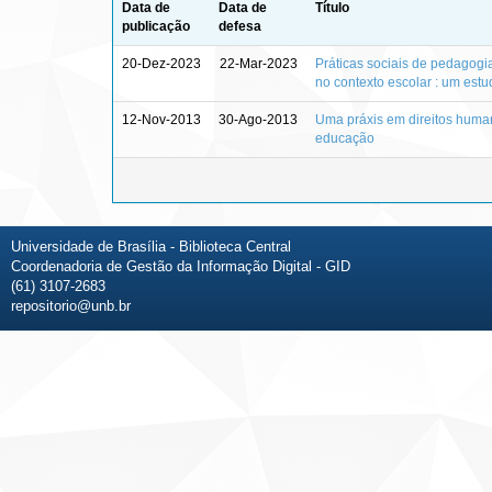
Data de
Data de
Título
publicação
defesa
20-Dez-2023
22-Mar-2023
Práticas sociais de pedagogia 
no contexto escolar : um estud
12-Nov-2013
30-Ago-2013
Uma práxis em direitos human
educação
Universidade de Brasília - Biblioteca Central
Coordenadoria de Gestão da Informação Digital - GID
(61) 3107-2683
repositorio@unb.br