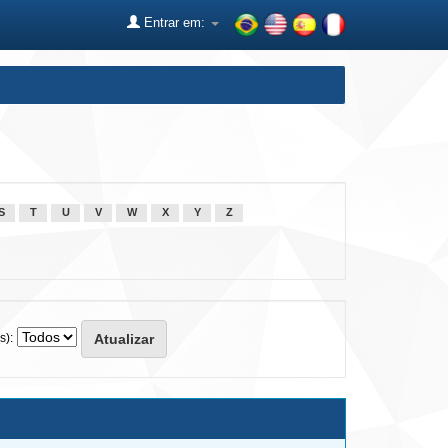
Entrar em:
S
T
U
V
W
X
Y
Z
s):