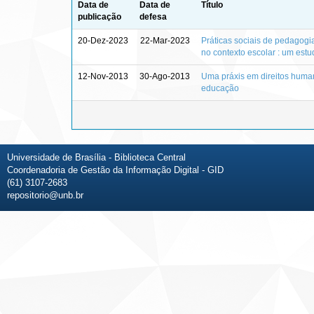
Data de
Data de
Título
publicação
defesa
20-Dez-2023
22-Mar-2023
Práticas sociais de pedagogia 
no contexto escolar : um estud
12-Nov-2013
30-Ago-2013
Uma práxis em direitos human
educação
Universidade de Brasília - Biblioteca Central
Coordenadoria de Gestão da Informação Digital - GID
(61) 3107-2683
repositorio@unb.br