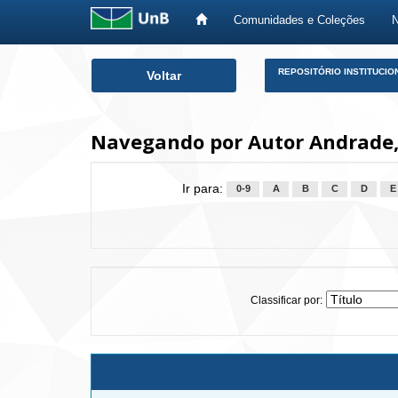
Comunidades e Coleções
Skip
REPOSITÓRIO INSTITUCIO
Voltar
navigation
Navegando por Autor Andrade,
Ir para:
0-9
A
B
C
D
E
Classificar por: