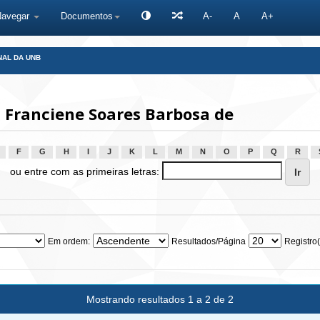
Navegar
Documentos
A-
A
A+
NAL DA UNB
 Franciene Soares Barbosa de
F
G
H
I
J
K
L
M
N
O
P
Q
R
ou entre com as primeiras letras:
Em ordem:
Resultados/Página
Registro(
Mostrando resultados 1 a 2 de 2