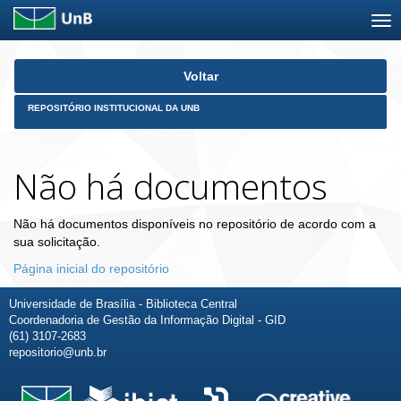
Skip
Voltar
navigation
REPOSITÓRIO INSTITUCIONAL DA UNB
Não há documentos
Não há documentos disponíveis no repositório de acordo com a
sua solicitação.
Página inicial do repositório
Universidade de Brasília - Biblioteca Central
Coordenadoria de Gestão da Informação Digital - GID
(61) 3107-2683
repositorio@unb.br