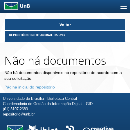
Skip
Voltar
navigation
REPOSITÓRIO INSTITUCIONAL DA UNB
Não há documentos
Não há documentos disponíveis no repositório de acordo com a
sua solicitação.
Página inicial do repositório
Universidade de Brasília - Biblioteca Central
Coordenadoria de Gestão da Informação Digital - GID
(61) 3107-2683
repositorio@unb.br